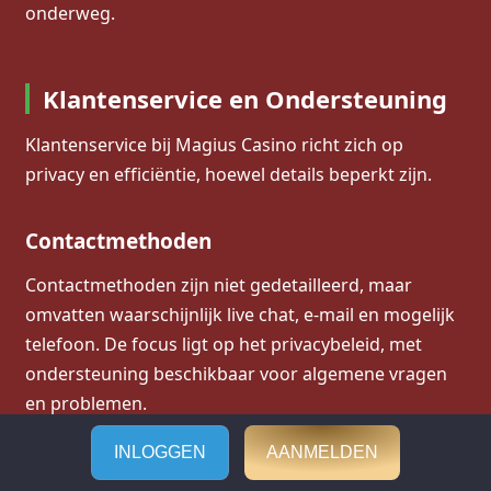
onderweg.
Klantenservice en Ondersteuning
Klantenservice bij Magius Casino richt zich op
privacy en efficiëntie, hoewel details beperkt zijn.
Contactmethoden
Contactmethoden zijn niet gedetailleerd, maar
omvatten waarschijnlijk live chat, e-mail en mogelijk
telefoon. De focus ligt op het privacybeleid, met
ondersteuning beschikbaar voor algemene vragen
en problemen.
INLOGGEN
AANMELDEN
Veiligheid, Licenties en