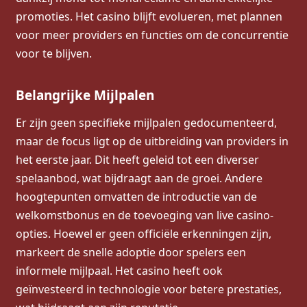
promoties. Het casino blijft evolueren, met plannen
voor meer providers en functies om de concurrentie
voor te blijven.
Belangrijke Mijlpalen
Er zijn geen specifieke mijlpalen gedocumenteerd,
maar de focus ligt op de uitbreiding van providers in
het eerste jaar. Dit heeft geleid tot een diverser
spelaanbod, wat bijdraagt aan de groei. Andere
hoogtepunten omvatten de introductie van de
welkomstbonus en de toevoeging van live casino-
opties. Hoewel er geen officiële erkenningen zijn,
markeert de snelle adoptie door spelers een
informele mijlpaal. Het casino heeft ook
geïnvesteerd in technologie voor betere prestaties,