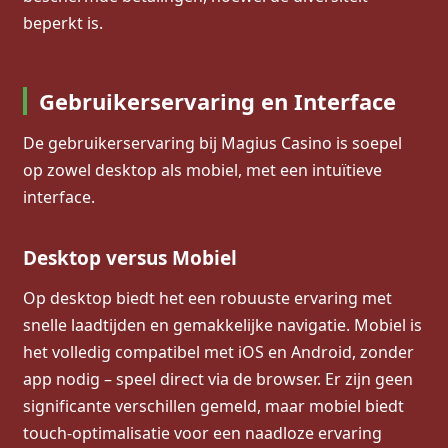
beperkt is.
Gebruikerservaring en Interface
De gebruikerservaring bij Magius Casino is soepel
op zowel desktop als mobiel, met een intuïtieve
interface.
Desktop versus Mobiel
Op desktop biedt het een robuuste ervaring met
snelle laadtijden en gemakkelijke navigatie. Mobiel is
het volledig compatibel met iOS en Android, zonder
app nodig – speel direct via de browser. Er zijn geen
significante verschillen gemeld, maar mobiel biedt
touch-optimalisatie voor een naadloze ervaring