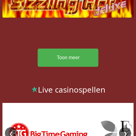
Toon meer
Live casinospellen
❮
❯